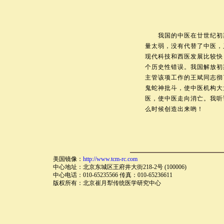
我国的中医在廿世纪初期
量太弱，没有代替了中医，
现代科技和西医发展比较快
个历史性错误。我国解放初
主管该项工作的王斌同志彻
鬼蛇神批斗，使中医机构大
医，使中医走向消亡。我听
么时候创造出来哟！
美国镜像：
http://www.tcm-rc.com
中心地址：北京东城区王府井大街218-2号 (100006)
中心电话：010-65235566 传真：010-65236611
版权所有：北京崔月犁传统医学研究中心