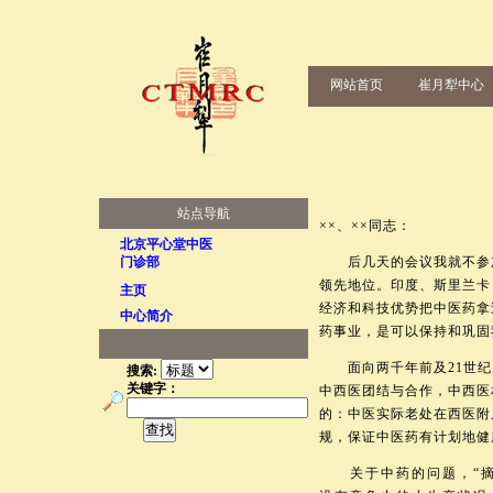
网站首页
崔月犁中心
站点导航
××、××同志：
北京平心堂中医
门诊部
后几天的会议我就不参加
领先地位。印度、斯里兰卡
主页
经济和科技优势把中医药拿
中心简介
药事业，是可以保持和巩固
面向两千年前及21世纪
搜索:
关键字：
中西医团结与合作，中西医
的：中医实际老处在西医附
规，保证中医药有计划地健
关于中药的问题，“摘要