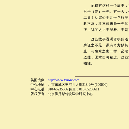
记得有这样一个故事：清
只争（差）一先。有一天，
工矣！动究心于此乎？行乎
犹不及，故三载未脱一先耳
正，犹琴之止于淡雅。于是
这些故事说明弈棋的道理
辨证之不足，虽有奇方妙药
止，与泉水之出一样，必顺
道理，医术自可精进。这些
物性。
美国镜像：
http://www.tcm-rc.com
中心地址：北京东城区王府井大街218-2号 (100006)
中心电话：010-65235566 传真：010-65236611
版权所有：北京崔月犁传统医学研究中心