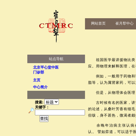
网站首页
崔月犁中心
站点导航
祖国医学最讲援物比类，
应。用物理来解释医理，在
北京平心堂中医
门诊部
例如，一般用于药物和诊
主页
脂等，认为属肾家药，可以
中心简介
但是，从物理体会医理，
搜索:
古时候有名的医家，讲究
关键字：
的论述，从桑叶芳香有细毛
但咳，身不甚热，微渴者颇
余晚年治病主张认病在
认。 譬如弈道，可以适于